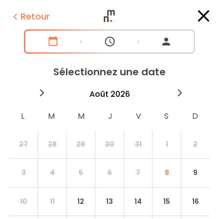
Retour
Sélectionnez une date
2026
août
2026
septe
27
28
29
30
31
1
2
3
4
5
6
7
8
9
10
11
12
13
14
15
16