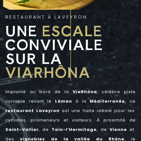
RESTAURANT À LAVEYRON
UNE
ESCALE
CONVIVIALE
SUR LA
VIARHÔNA
Implanté au bord de la
ViaRhôna
, célèbre piste
cyclable reliant le
Léman
à la
Méditerranée
, ce
restaurant Laveyron
est une halte idéale pour les
cyclistes, promeneurs et visiteurs. À proximité de
Saint-Vallier
, de
Tain-l’Hermitag
e
, de
Vienne
et
des
vignobles de la vallée du Rhône
, le